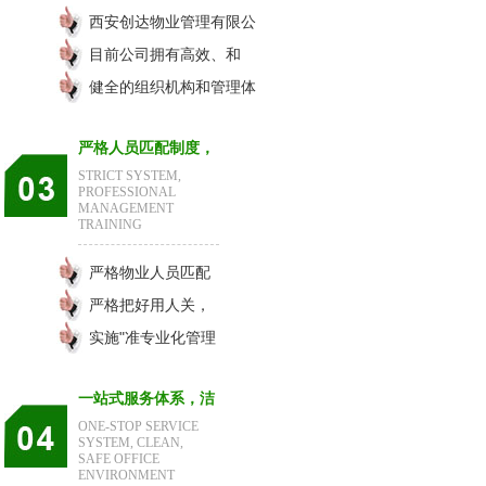
西安创达物业管理有限公
司一直视人才为企业生
目前公司拥有高效、和
命；
谐、协作的团队以及各类
健全的组织机构和管理体
专业人才千余人；
系，24小时认真检查和管
严格人员匹配制度，
理目标责任状是您安全的
STRICT SYSTEM,
保障！
专业化管理培训
PROFESSIONAL
MANAGEMENT
TRAINING
严格物业人员匹配
制度，专业化管理
严格把好用人关，
培训；
保证所有聘用人员
实施"准专业化管理
做到三证齐全，并
培训"，经常进行队
一站式服务体系，洁
且无犯罪记录；
列、多项物业培
ONE-STOP SERVICE
训。
净、安全办公生活环
SYSTEM, CLEAN,
SAFE OFFICE
ENVIRONMENT