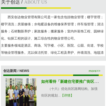
关于创达 /
ABOUT US
西安创达物业管理有限公司是一家包含包括物业管理；楼宇管理；
楼宇清洗；房屋修缮；水电暖设备的维修保养管理；停车场管理；清洁
服务；石材翻新养护；家政服务；搬家服务；室内外装饰工程、园林绿
化、钻探工程的设计、施工综合性的物业管理公司。
主要服务领域是酒店、商场、写字楼、小区、医院、公园、街道、学校
等物业管理服务。尤以保洁托管、绿化工程及养护、外墙清洗、地毯清
洗、玻璃清洗、地板/石材打蜡、石材翻新、化粪池清运、消杀服务、开
荒清洁、水电设备维修维护为特色业务。
创达新闻 / NEWS
more>>
西安创达物业管理有限公司拥有一批专业的物业行业精英力量，致力于
如
何看待「新建住宅要推广街区制，
为广大业主打造一个安全、舒适、宁静、优美的居住及办公环境，公司
采用以人...
（十六）优化街区路网结构。加强
街区的规划...
【详情】