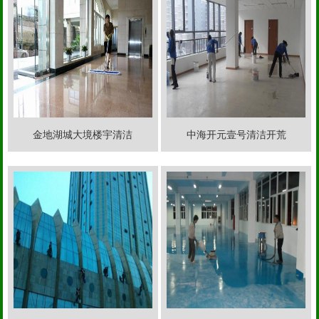
金地湖城大境楼宇清洁
中海开元壹号清洁开荒