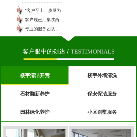
境
"客户至上、质量为
本、诚信为先"的核
客户现已汇集陕西
心价值观；
省大部分地区；
专业的服务团队，
响应客户请求，西
安创达物业客户率
客户眼中的创达 /
TESTIMONIALS
达99.9%以上。
楼宇清洁开荒
楼宇外墙清洗
石材翻新养护
保安保洁服务
园林绿化养护
小区别墅服务